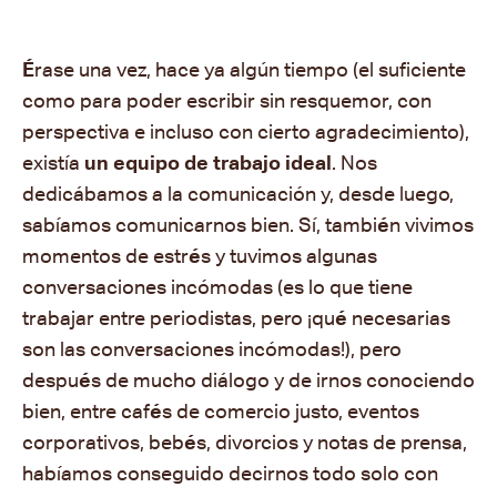
É
rase una vez, hace ya algún tiempo (el suficiente
como para poder escribir sin resquemor, con
perspectiva e incluso con cierto agradecimiento),
existía
un equipo de trabajo ideal
. Nos
dedicábamos a la comunicación y, desde luego,
sabíamos comunicarnos bien. Sí, tambi
é
n vivimos
momentos de estr
é
s y tuvimos algunas
conversaciones incómodas (es lo que tiene
trabajar entre periodistas, pero ¡qu
é
necesarias
son las conversaciones incómodas!), pero
despu
é
s de mucho diálogo y de irnos conociendo
bien, entre caf
é
s de comercio justo, eventos
corporativos, beb
é
s, divorcios y notas de prensa,
habíamos conseguido decirnos todo solo con