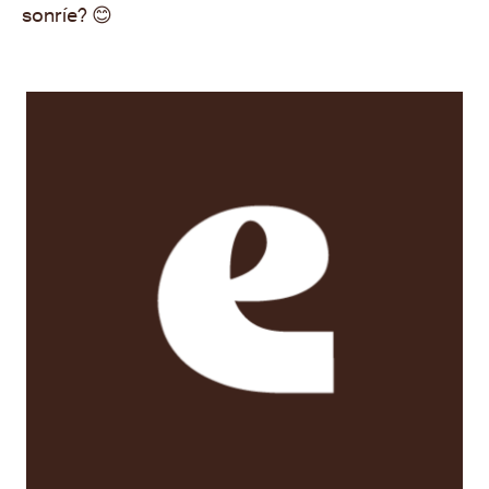
sonríe?
😊