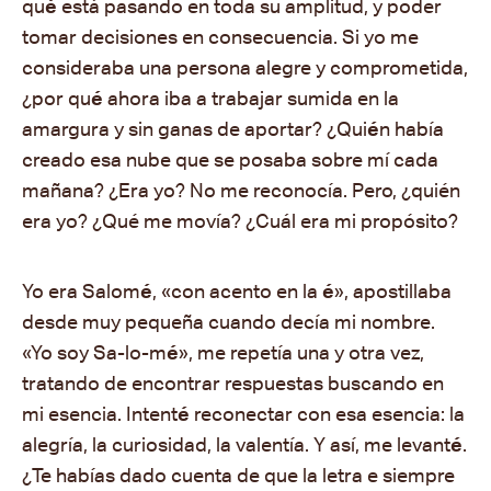
qu
é
está pasando en toda su amplitud, y poder
tomar decisiones en consecuencia. Si yo me
consideraba una persona alegre y comprometida,
¿por qu
é
ahora iba a trabajar sumida en la
amargura y sin ganas de aportar? ¿Qui
é
n había
creado esa nube que se posaba sobre mí cada
mañana? ¿Era yo? No me reconocía. Pero, ¿quién
era yo? ¿Qué me movía? ¿Cuál era mi propósito?
Yo era Salom
é
, «con acento en la
é
», apostillaba
desde muy pequeña cuando decía mi nombre.
«Yo soy Sa-lo-m
é
», me repetía una y otra vez,
tratando de encontrar respuestas buscando en
mi esencia. Intent
é
reconectar con esa esencia: la
alegría, la curiosidad, la valentía. Y así, me levant
é
.
¿Te habías dado cuenta de que la letra e siempre